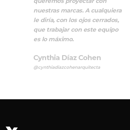
queremos proyectar con
nuestras marcas. A cualquiera
le diría, con los ojos cerrados,
que trabajar con este equipo
es lo máximo.
Cynthia Díaz Cohen
@cynthiadiazcohenarquitecta