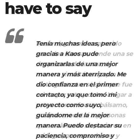
have to say
Para mí, generar contenido
para dos marcas, donde una se
desprende de la otra, de
manera simultánea y que se
distingan entre sí, siempre fue
mi mayor reto y dolor. Llegar a
estas manos fue un bálsamo,
porque encontré a personas
que realmente se pusieron en
mi lugar, me escucharon y